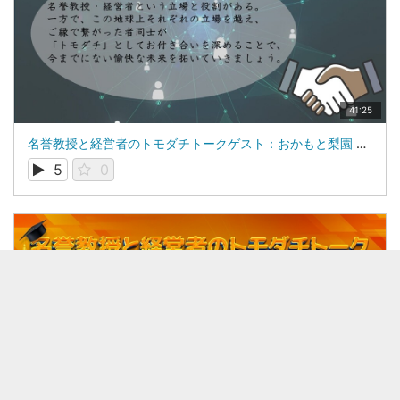
41:25
名誉教授と経営者のトモダチトークゲスト：おかもと梨園 代表 岡本 明大氏
5
0