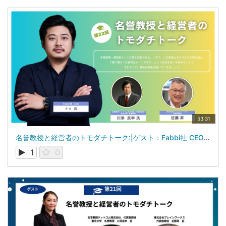
53:31
名誉教授と経営者のトモダチトーク:|ゲスト：Fabbi社 CEO トゥ 氏
1
0