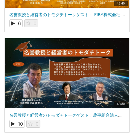
45:40
名誉教授と経営者のトモダチトークゲスト： FIBY株式会社 代表取締役 中里 彰吾 氏
6
0
48:30
名誉教授と経営者のトモダチトークゲスト：農事組合法人水鳥 代表理事 伊藤 康秀 氏
10
0