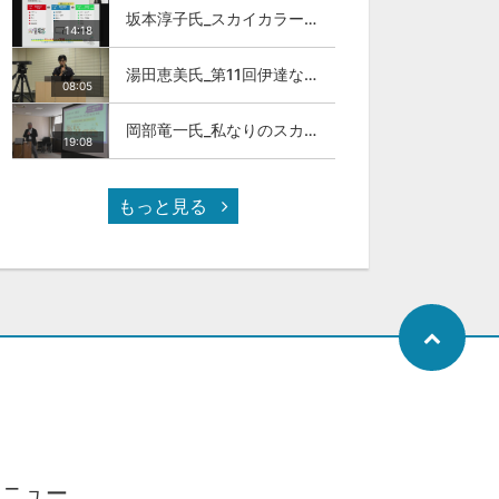
坂本淳子氏_スカイカラー人材とは
14:18
湯田恵美氏_第11回伊達な大学院セミナー
08:05
岡部竜一氏_私なりのスカイカラ―人材
19:08
もっと見る
メニュー