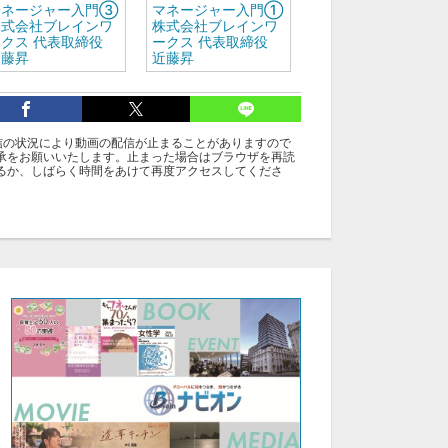
マネージャー入門③
マネージャー入門①
株式会社ブレインワ
株式会社ブレインワ
クス 代表取締役
ークス 代表取締役
近藤昇
近藤昇
グ
信の状況により動画の配信が止まることがありますので
承をお願いいたします。止まった場合はブラウザを再読
アカデミー：近藤昇：マネージャー入門
Ｂアカデミー
るか、しばらく時間をあけて再度アクセスしてくださ