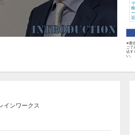
ー
タ
※通
ご了
B
込す
い。
レインワークス