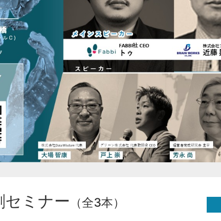
創セミナー
（全3本）