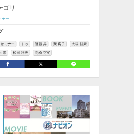
テゴリ
ミナー
グ
創セミナー
トゥ
近藤 昇
巽 房子
大場 智康
上 崇
松田 利夫
高橋 克実