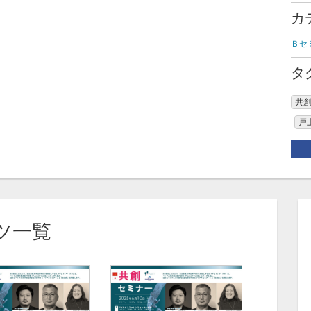
カ
Ｂセ
タ
共
戸
ツ一覧