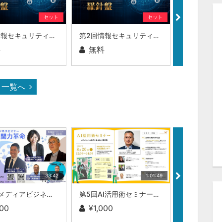
セット
セット
第3回情報セキュリティの羅針盤
第2回情報セキュリティの羅針盤
料
無料
無料
一覧へ
33:42
1:01:49
第29回メディアビジネスセミナー AI時代の人間力革命:|株式会社DataWisdom 大場 智康（理学博士）
第5回AI活用術セミナー：株式会社ブレインワークス 近藤 昇
000
¥1,000
サブスク