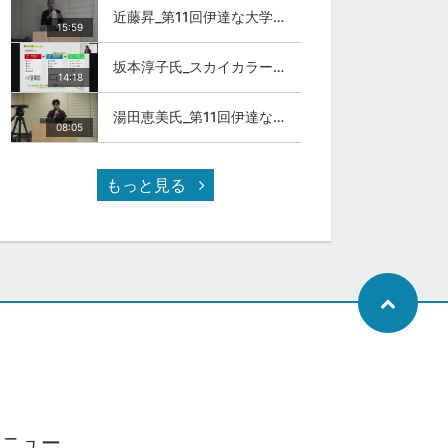
近藤昇_第11回伊達な大学院セミナー
15:59
坂本淳子氏_スカイカラー人材とは
14:18
湯田恵美氏_第11回伊達な大学院セミナー
08:05
もっと見る
メニュー