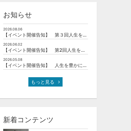
セット
セット
お知らせ
第2回人生を豊かにする「本の力」を学ぶ会
【お申込み】第11回伊達な大学院セミナー＆交流会
¥5,000
無料
2026.08.06
【イベント開催告知】 第３回人生を豊かにする「本の力」を学ぶ会
2026.06.02
【イベント開催告知】 第2回人生を豊かにする「本の力」を学ぶ会
2026.05.08
【イベント開催告知】 人生を豊かにする「本の力」を学ぶ会
もっと見る
35:02
35:41
Axプロデューサーとデータアーティストの特別トーク（Part2）
Axプロデューサーとデータアーティストの特別トーク
新着コンテンツ
サブスク