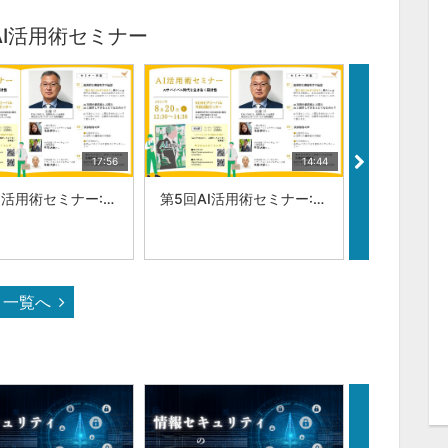
AI活用術セミナー
17:56
14:44
第5回AI活用術セミナー:|一般社団法人 SDGsソーシャルデザイン協会 池田 祥子
第5回AI活用術セミナー:|株式会社ステージチェンジ 代表取締役 丹羽 大地
一覧へ