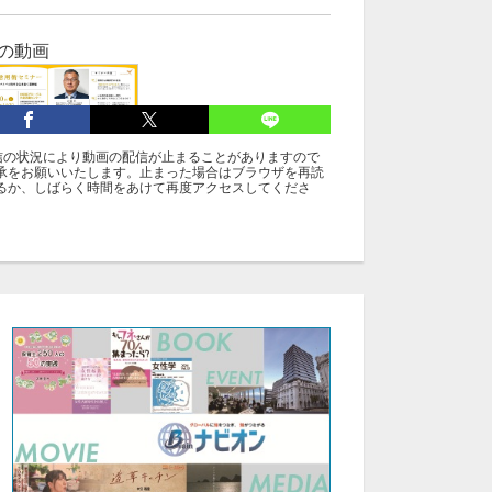
の動画
17:56
信の状況により動画の配信が止まることがありますので
5回AI活用術セミ
承をお願いいたします。止まった場合はブラウザを再読
ー:|一般社団法人
るか、しばらく時間をあけて再度アクセスしてくださ
DGsソーシャルデ
イン協会 池田 祥
子
テゴリ
ミナー
ブレインコンパス
グ
近藤 昇