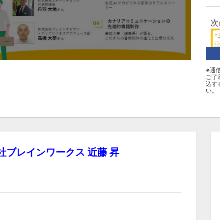
次
※通
第
ご了
ナ
込す
S
い。
ザ
カ
社ブレインワークス 近藤 昇
Ｂセ
AI
タ
AI