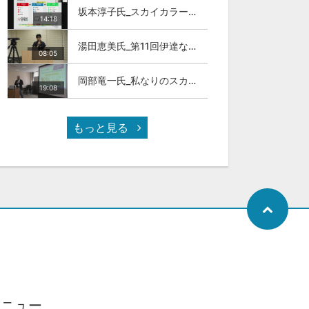
坂本淳子氏_スカイカラー人材とは
14:18
湯田恵美氏_第11回伊達な大学院セミナー
08:05
岡部竜一氏_私なりのスカイカラ―人材
19:08
もっと見る
メニュー