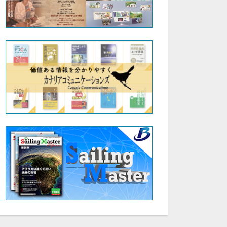
48:34
13:07
川添良幸氏_第10回伊達な大学院セミナー
湯田恵美氏_第10回伊達な大学院セミナー