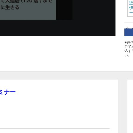
近
タ
山
※通
ご了
込す
い。
ミナー