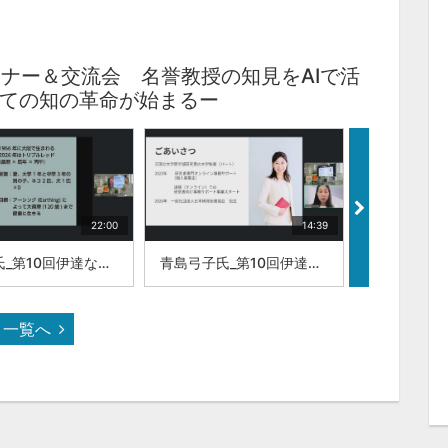
ミナー＆交流会 名誉教授の知見をAIで活
ての知の革命が始まるー
22:00
14:39
山本強氏_第10回伊達な大学院セミナー
青島弓子氏_第10回伊達な大学院セミナー
一覧へ