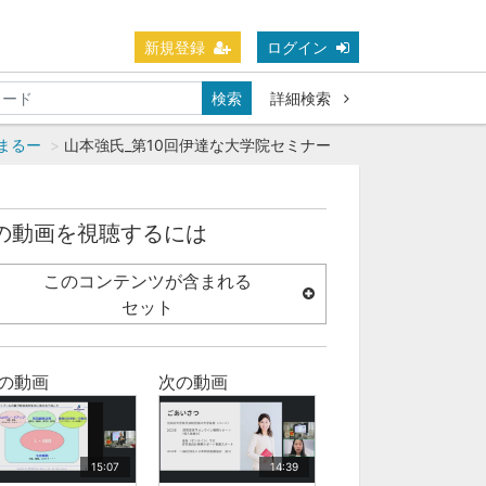
新規登録
ログイン
検索
詳細検索
まるー
山本強氏_第10回伊達な大学院セミナー
の動画を視聴するには
このコンテンツが含まれる
セット
の動画
次の動画
15:07
14:39