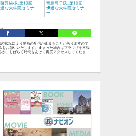
藤昇挨拶_第10回
青島弓子氏_第10回
伊達な大学院セミナ
伊達な大学院セミナ
ー
ー
グ
本強
信の状況により動画の配信が止まることがありますので
承をお願いいたします。止まった場合はブラウザを再読
るか、しばらく時間をあけて再度アクセスしてくださ