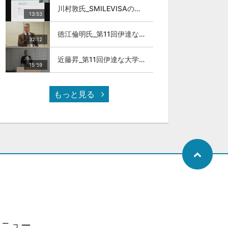
川村敦氏_SMILEVISAのサービスについて
13:53
徳江倫明氏_第11回伊達な大学院セミナー
32:12
近藤昇_第11回伊達な大学院セミナー
15:59
もっと見る
メニュー