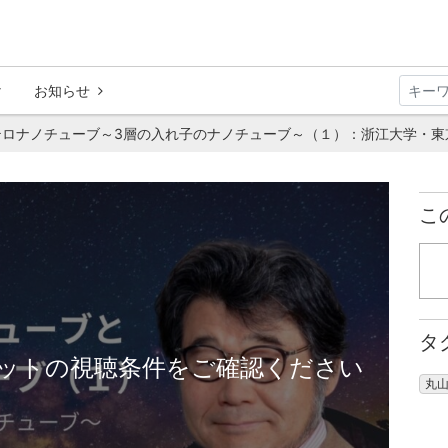
お知らせ
ロナノチューブ～3層の入れ子のナノチューブ～（１）：浙江大学・東京
こ
タ
ットの視聴条件をご確認ください
丸山