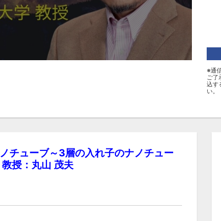
※通
ご了
込す
い。
ノチューブ～3層の入れ子のナノチュー
教授：丸山 茂夫