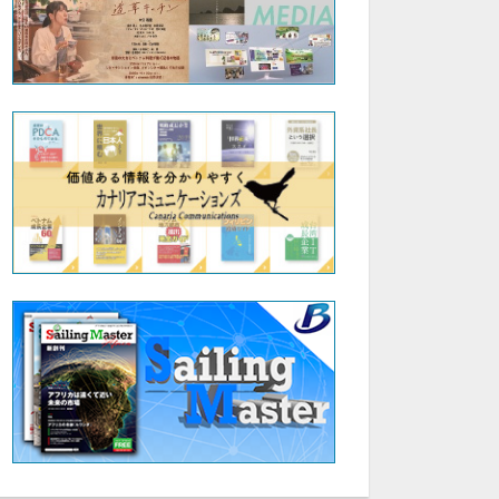
26:02
22:10
JaPanese Online ～ベトナム人日本語学習者に特化したオンライン日本語指導サービス～ 第4回：ビジネス日本語＜手順の説明＞株式会社ファインダー 代表取締役 糸井 夏希
JaPanese Online ～ベトナム人日本語学習者に特化したオンライン日本語指導サービス～ 第5回：ビジネス日本語＜助言＞株式会社ファインダー 代表取締役 糸井 夏希