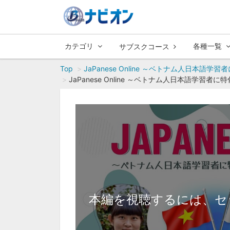
カテゴリ
各種一覧
サブスクコース
Top
JaPanese Online ～ベトナム人日
JaPanese Online ～ベトナム人日本語
本編を視聴するには、セ