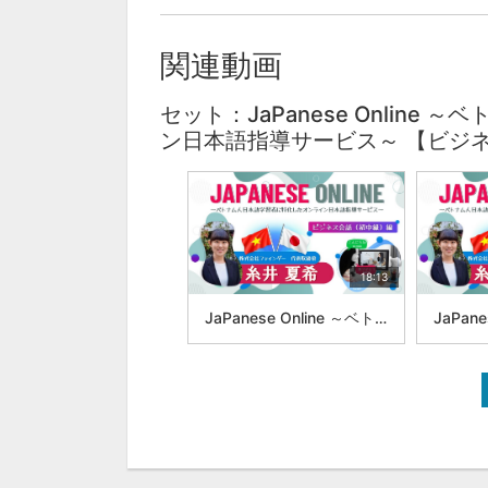
関連動画
セット：JaPanese Onlin
ン日本語指導サービス～ 【ビジ
18:13
JaPanese Online ～ベトナム人日本語学習者に特化したオンライン日本語指導サービス～ 第1回：ビジネス日本語＜確認＞株式会社ファインダー 代表取締役 糸井 夏希