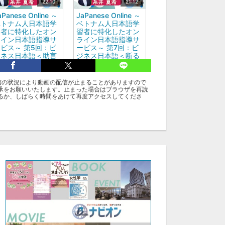
22:10
21:12
aPanese Online ～
JaPanese Online ～
ベトナム人日本語学
ベトナム人日本語学
習者に特化したオン
習者に特化したオン
ライン日本語指導サ
ライン日本語指導サ
ビス～ 第5回：ビ
ービス～ 第7回：ビ
ジネス日本語＜助言
ジネス日本語＜断る
＞株式会社ファイン
＞株式会社ファイン
ー 代表取締役 糸
ダー 代表取締役 糸
 夏希
井 夏希
信の状況により動画の配信が止まることがありますので
承をお願いいたします。止まった場合はブラウザを再読
るか、しばらく時間をあけて再度アクセスしてくださ
グ
anese Online
糸井 夏希