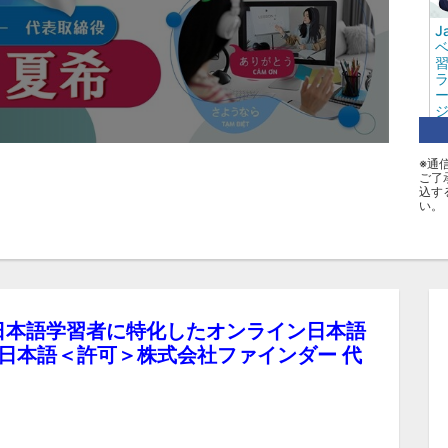
J
ー
ダ
井
※通
ご了
込す
い。
タ
JaP
トナム人日本語学習者に特化したオンライン日本語
ス日本語＜許可＞株式会社ファインダー 代