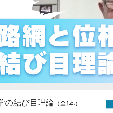
学の結び目理論
（全1本）