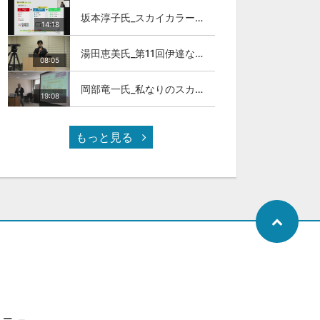
坂本淳子氏_スカイカラー人材とは
14:18
湯田恵美氏_第11回伊達な大学院セミナー
08:05
岡部竜一氏_私なりのスカイカラ―人材
19:08
もっと見る