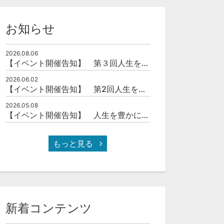
お知らせ
2026.08.06
【イベント開催告知】 第３回人生を豊かにする「本の力」を学ぶ会
2026.06.02
【イベント開催告知】 第2回人生を豊かにする「本の力」を学ぶ会
2026.05.08
【イベント開催告知】 人生を豊かにする「本の力」を学ぶ会
セット
セット
健康寿命を全うするための「食」素材、その発掘と実装について
脳内回路網と位相数学の結び目理論
意識とは何か
もっと見る
無料
無料
新着コンテンツ