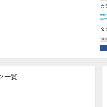
カ
伊達
伊達
タ
武田
ツ一覧