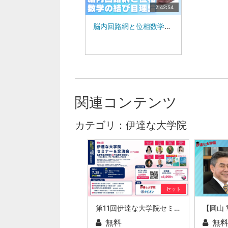
2:42:54
脳内回路網と位相数学の結び目理論：東北大学 名誉教授：武田暁
関連コンテンツ
カテゴリ：伊達な大学院
セット
第11回伊達な大学院セミナー＆交流会 名誉教授の知見をAIで活用する時代へ ー中小企業にとっての知の革命が始まるー
無料
無