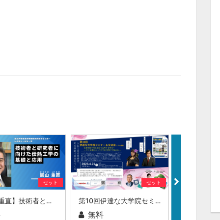
セット
セット
【圓山 重直】技術者と研究者に向けた伝熱工学の基礎と応用
第10回伊達な大学院セミナー＆交流会 名誉教授の知見をAIで活用する時代へ ー中小企業にとっての知の革命が始まるー
料
無料
無料