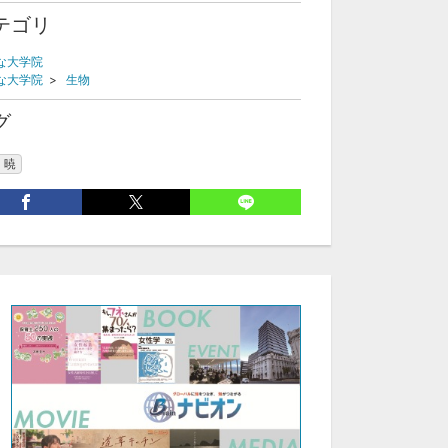
テゴリ
な大学院
な大学院
>
生物
グ
 暁