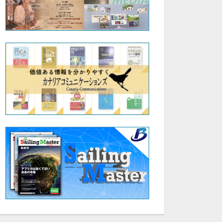
セット
セット
【吉川 彰】単結晶材料研究と社会実装への挑戦 ―貴金属ルツボ不要の新規単結晶育成法とは―
【樋口 秀男】アインシュタイン
【正橋 直哉】生
無料
無料