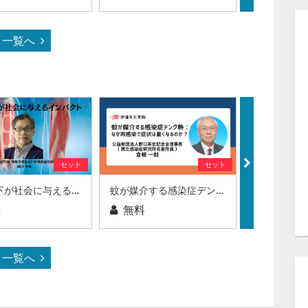
一覧へ
セット
セット
筋力低下が社会に与えるインパクト
蚊が媒介する感染症デング熱：なぜ再感染で症状は重くなるのか？
料
無料
無料
一覧へ