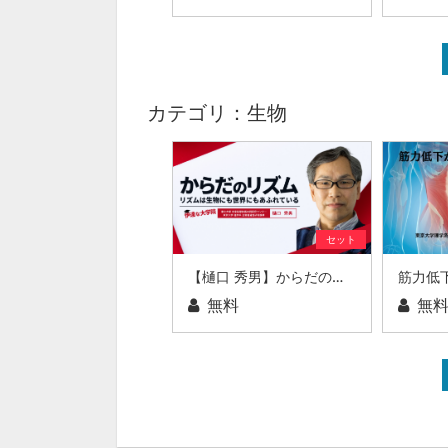
カテゴリ：生物
セット
【樋口 秀男】からだのリズム リズムは生物にも世界にもあふれている
無料
無