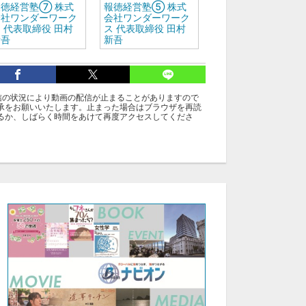
報徳経営塾⑦ 株式
報徳経営塾⑤ 株式
会社ワンダーワーク
会社ワンダーワーク
 代表取締役 田村
ス 代表取締役 田村
新吾
新吾
グ
信の状況により動画の配信が止まることがありますので
承をお願いいたします。止まった場合はブラウザを再読
アカデミー：田村新吾：報徳経営塾
るか、しばらく時間をあけて再度アクセスしてくださ