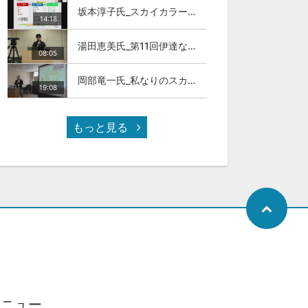
坂本淳子氏_スカイカラー人材とは
14:18
湯田恵美氏_第11回伊達な大学院セミナー
08:05
岡部竜一氏_私なりのスカイカラ―人材
19:08
もっと見る
メニュー