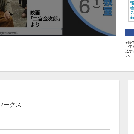
ス
タ
※通
ご了
B
込す
い。
ワークス