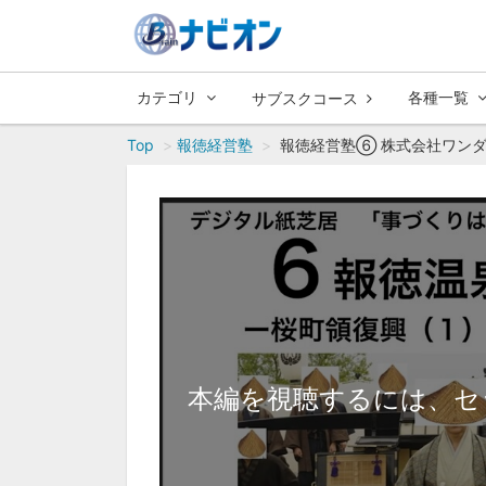
カテゴリ
各種一覧
サブスクコース
Top
報徳経営塾
報徳経営塾⑥ 株式会社ワンダ
本編を視聴するには、セ