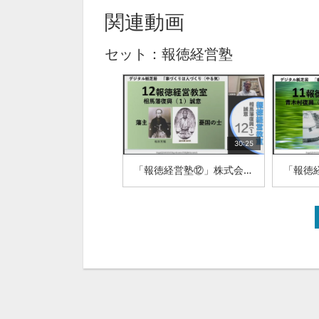
関連動画
セット：報徳経営塾
30:25
「報徳経営塾⑫」株式会社ワンダーワークス 代表取締役 田村新吾