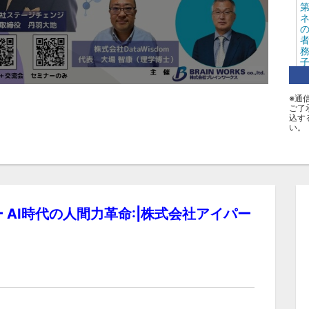
第
ネ
の
務
※通
タ
ご了
込す
い。
メ
 AI時代の人間力革命:|株式会社アイパー