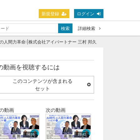
新規登録
ログイン
検索
詳細検索
の人間力革命:|株式会社アイパートナー 三村 邦久
の動画を視聴するには
このコンテンツが含まれる
セット
の動画
次の動画
14:59
33:42