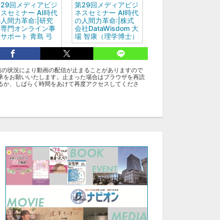
29回メディアビジ
第29回メディアビジ
スセミナー AI時代
ネスセミナー AI時代
人間力革命:|研究
の人間力革命:|株式
者専門オンライン事
会社DataWisdom 大
サポート 青島 弓
場 智康（理学博士）
子
信の状況により動画の配信が止まることがありますので
グ
承をお願いいたします。止まった場合はブラウザを再読
るか、しばらく時間をあけて再度アクセスしてくださ
ディアビジネスセミナー
三村 邦久