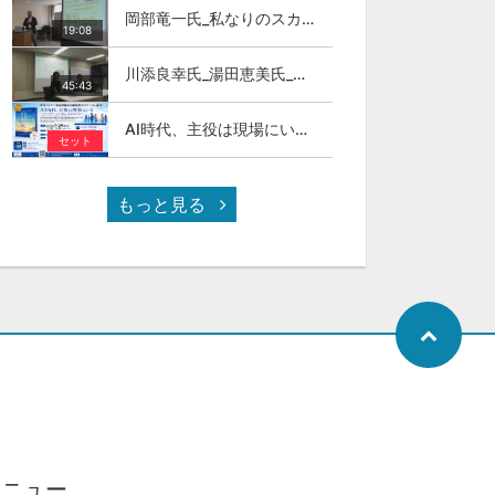
岡部竜一氏_私なりのスカイカラ―人材
19:08
川添良幸氏_湯田恵美氏_トモダチトーク_第11回伊達な大学院セミナー
45:43
AI時代、主役は現場にいる ～スカイカラーという新しい社会のかたち～
セット
もっと見る
メニュー