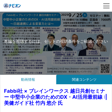
本編を視聴するには、セットの視聴条件をご確認ください
動画情報
関連コンテンツ
Fabbi社 × ブレインワークス 越日共創セミナ
ー 中堅中小企業のためのDX・AI活用最前線 :|
美健ガイド社 竹内 悠介 氏