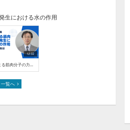
力発生における水の作用
12:32
ATPによる筋肉分子の力発生における水の作用：東北大学名誉教授：鈴木 誠
一覧へ