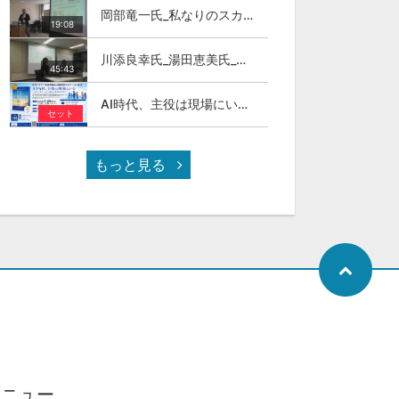
岡部竜一氏_私なりのスカイカラ―人材
19:08
川添良幸氏_湯田恵美氏_トモダチトーク_第11回伊達な大学院セミナー
45:43
AI時代、主役は現場にいる ～スカイカラーという新しい社会のかたち～
セット
もっと見る
メニュー