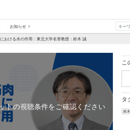
お知らせ
生における水の作用：東北大学名誉教授：鈴木 誠
こ
タ
ットの視聴条件をご確認ください
鈴木