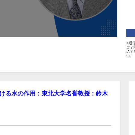
※通
ご了
込す
い。
おける水の作用：東北大学名誉教授：鈴木