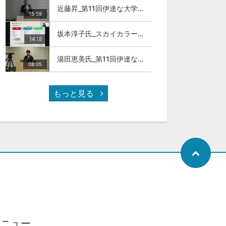
近藤昇_第11回伊達な大学院セミナー
15:59
坂本淳子氏_スカイカラー人材とは
14:18
湯田恵美氏_第11回伊達な大学院セミナー
08:05
もっと見る
メニュー