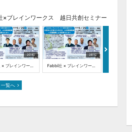
bi社×ブレインワークス 越日共創セミナー
20:40
28:12
Fabbi社 × ブレインワークス 越日共創セミナー 中堅中小企業のためのDX・AI活用最前線 :|Fabbi社 CEO トゥ氏
Fabbi社 × ブレインワークス 越日共創セミナー 中堅中小企業のためのDX・AI活用最前線 :|Fabbi社 取締役兼CPO チャン・ディン・トゥアン 氏
一覧へ