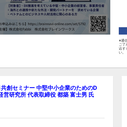
※通
ご了
込す
い。
 越日共創セミナー 中堅中小企業のためのD
経営研究所 代表取締役 都築 富士男 氏