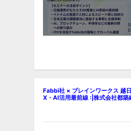
Fabbi社 × ブレインワークス
X・AI活用最前線 :|株式会社都築