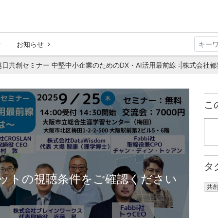
お知らせ
ス 越日共創セミナー 中堅中小企業のためのDX・AI活用最前線 :|株式会社
こ
タ
ットの視聴条件をご確認ください
共