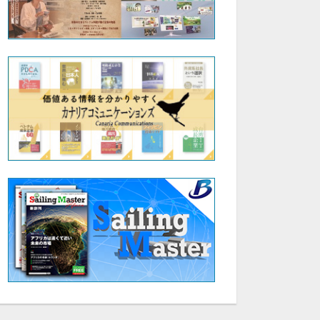
28:59
31:25
Fabbi社 × ブレインワークス 越日共創セミナー 中堅中小企業のためのDX・AI活用最前線 :|株式会社DataWisdom 代表 大場 智康
Fabbi社 × ブレインワークス 越日共創セミナー 中堅中小企業のためのDX・AI活用最前線 :|株式会社ブレインワークス 近藤 昇②