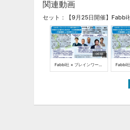
関連動画
セット：【9月25日開催】Fab
06:48
Fabbi社 × ブレインワークス 越日共創セミナー 中堅中小企業のためのDX・AI活用最前線 :|株式会社ブレインワークス 近藤 昇①