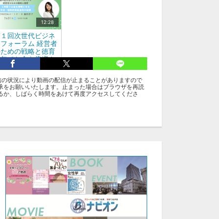
12:28
第１回次世代ビジネ
フォーラム 経営者
のための戦略と徳育
６年でお金を倍増さ
せる方法：戦略的資
運用の秘訣SONO
信の状況により動画の配信が止まることがありますので
Aパートナーズ 園
承をお願いいたします。止まった場合はブラウザを再読
 悠子 氏
るか、しばらく時間をあけて再度アクセスしてくださ
テゴリ
ミナー
グ
世代ビジネスフォーラム
経営者のための戦略と徳育
藤 真衣