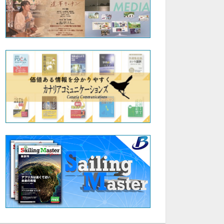
30:23
31:03
第１回次世代ビジネスフォーラム 経営者のための戦略と徳育「主人公を間違えるな！：顧客中心のブランド戦略」ロイ・マーケティングデザイン株式会社 代表取締役 宮野 隆聖 氏
第１回次世代ビジネスフォーラム 経営者のための戦略と徳育徳と経営：人と会社の持ち味を活かす経営株式会社アイパートナー 社長 三村 邦久 氏
無料
無料