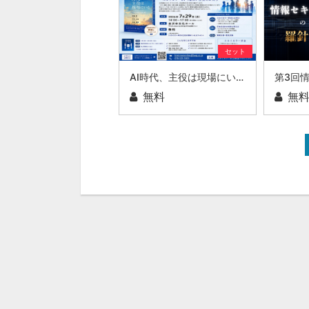
セット
AI時代、主役は現場にいる ～スカイカラーという新しい社会のかたち～
無料
無