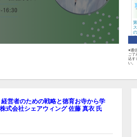
ス
産
※通
D
ご了
田
込す
い。
カ
Ｂセ
タ
 経営者のための戦略と徳育お寺から学
式会社シェアウィング 佐藤 真衣 氏
次
佐