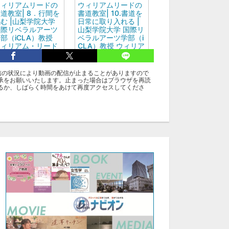
ウィリアムリードの
ウィリアムリードの
道教室| 8．行間を
書道教室| 10.書道を
む |山梨学院大学
日常に取り入れる |
国際リベラルアーツ
山梨学院大学 国際リ
部（iCLA）教授
ベラルアーツ学部（i
ウィリアム・リード
CLA）教授 ウィリア
ム・リード
信の状況により動画の配信が止まることがありますので
承をお願いいたします。止まった場合はブラウザを再読
グ
るか、しばらく時間をあけて再度アクセスしてくださ
アカデミー：ウィリアムリード：書道教室
アカデミー