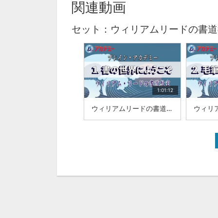
関連動画
セット：ウィリアムリードの書道
1:01:12
ウィリアムリードの書道教室|「1.書の世界にようこそ」|山梨学院大学 国際リベラルアーツ学部（iCLA）教授 ウィリアム・リード