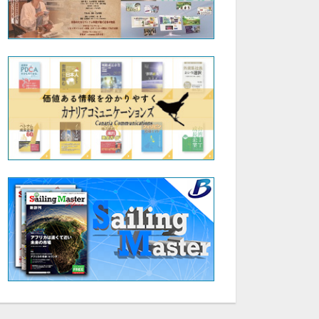
45:20
45:31
ウィリアムリードの書道教室|「4.行書と草書の手本の書き方と特徴」|山梨学院大学 国際リベラルアーツ学部（iCLA）教授 ウィリアム・リード
ウィリアムリードの書道教室|「5.千字文の楷・行・草」|山梨学院大学 国際リベラルアーツ学部（iCLA）教授 ウィリアム・リード