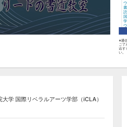
書
読
学
※通
ご了
タ
込す
い。
B
Ｂ
院大学 国際リベラルアーツ学部（iCLA）