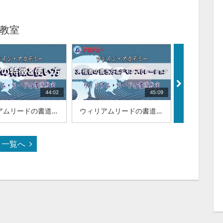
教室
44:02
45:09
ウィリアムリードの書道教室|「2.毛筆の特徴と使い方」|山梨学院大学 国際リベラルアーツ学部（iCLA）教授 ウィリアム・リード
ウィリアムリードの書道教室|「3.楷書の書き方とデモンストレーション」|山梨学院大学 国際リベラルアーツ学部（iCLA）教授 ウィリアム・リード
一覧へ