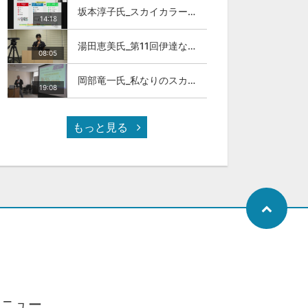
坂本淳子氏_スカイカラー人材とは
14:18
湯田恵美氏_第11回伊達な大学院セミナー
08:05
岡部竜一氏_私なりのスカイカラ―人材
19:08
もっと見る
メニュー