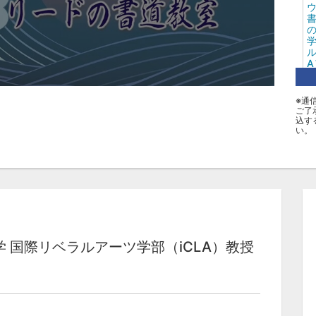
書
の
学
ル
A
※通
ご了
込す
タ
い。
B
Ｂ
学 国際リベラルアーツ学部（iCLA）教授