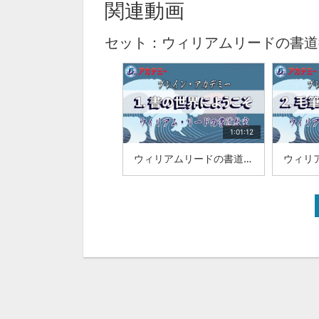
関連動画
セット：ウィリアムリードの書道
1:01:12
ウィリアムリードの書道教室|「1.書の世界にようこそ」|山梨学院大学 国際リベラルアーツ学部（iCLA）教授 ウィリアム・リード