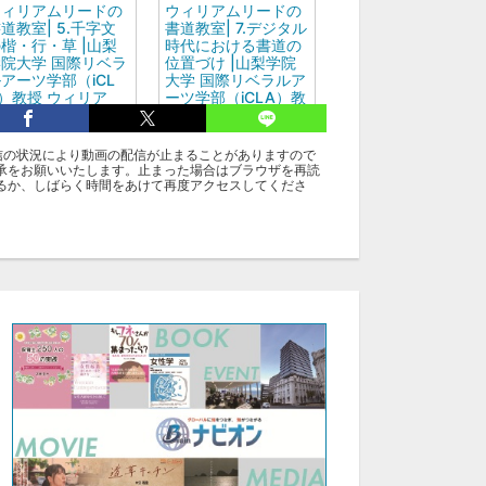
ウィリアムリードの
ウィリアムリードの
道教室| 5.千字文
書道教室| 7.デジタル
楷・行・草 |山梨
時代における書道の
院大学 国際リベラ
位置づけ |山梨学院
アーツ学部（iCL
大学 国際リベラルア
）教授 ウィリア
ーツ学部（iCLA）教
ム・リード
授 ウィリアム・リー
ド
信の状況により動画の配信が止まることがありますので
承をお願いいたします。止まった場合はブラウザを再読
るか、しばらく時間をあけて再度アクセスしてくださ
グ
アカデミー：ウィリアムリード：書道教室
アカデミー