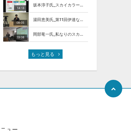
坂本淳子氏_スカイカラー人材とは
14:18
湯田恵美氏_第11回伊達な大学院セミナー
08:05
岡部竜一氏_私なりのスカイカラ―人材
19:08
もっと見る
メニュー