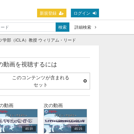
新規登録
ログイン
検索
詳細検索
ツ学部（iCLA）教授 ウィリアム・リード
の動画を視聴するには
このコンテンツが含まれる
セット
の動画
次の動画
45:31
45:25