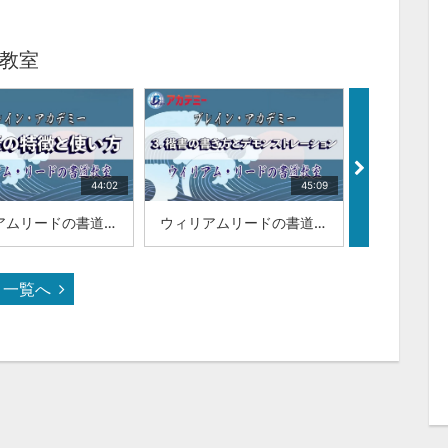
教室
44:02
45:09
ウィリアムリードの書道教室|「2.毛筆の特徴と使い方」|山梨学院大学 国際リベラルアーツ学部（iCLA）教授 ウィリアム・リード
ウィリアムリードの書道教室|「3.楷書の書き方とデモンストレーション」|山梨学院大学 国際リベラルアーツ学部（iCLA）教授 ウィリアム・リード
一覧へ