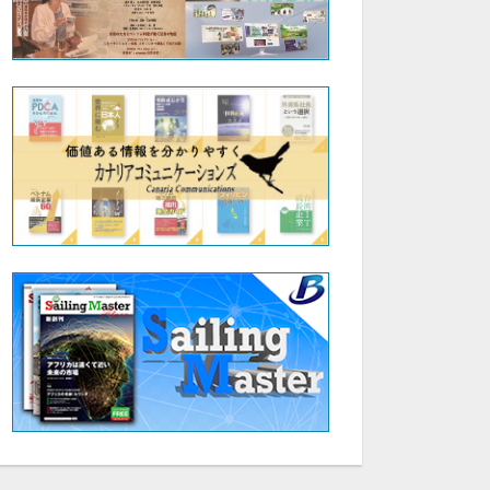
45:20
45:31
ウィリアムリードの書道教室|「4.行書と草書の手本の書き方と特徴」|山梨学院大学 国際リベラルアーツ学部（iCLA）教授 ウィリアム・リード
ウィリアムリードの書道教室|「5.千字文の楷・行・草」|山梨学院大学 国際リベラルアーツ学部（iCLA）教授 ウィリアム・リード