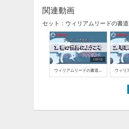
関連動画
セット：ウィリアムリードの書道
1:01:12
ウィリアムリードの書道教室|「1.書の世界にようこそ」|山梨学院大学 国際リベラルアーツ学部（iCLA）教授 ウィリアム・リード