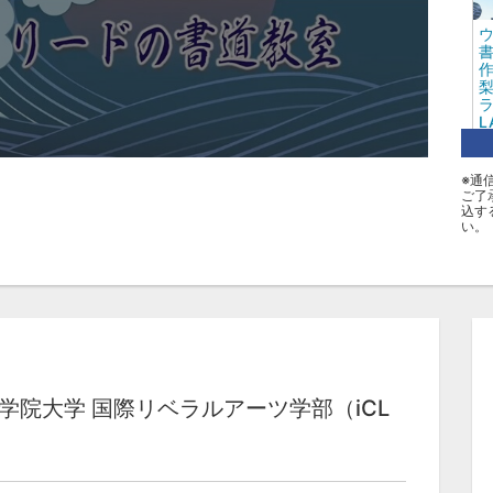
書
作
梨
ラ
L
※通
ご了
タ
込す
い。
B
Ｂ
梨学院大学 国際リベラルアーツ学部（iCL