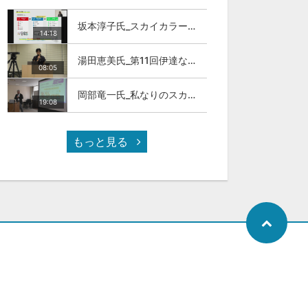
坂本淳子氏_スカイカラー人材とは
14:18
湯田恵美氏_第11回伊達な大学院セミナー
08:05
岡部竜一氏_私なりのスカイカラ―人材
19:08
もっと見る