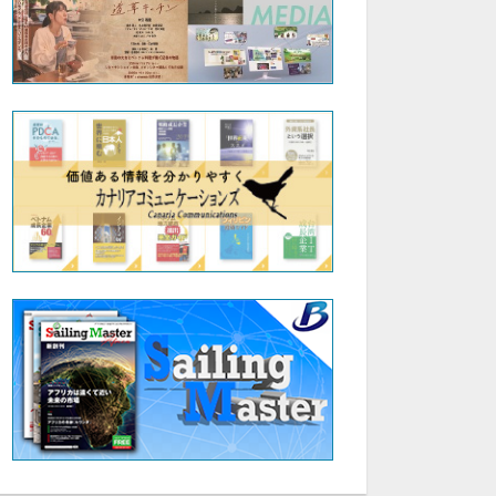
45:20
45:31
ウィリアムリードの書道教室|「4.行書と草書の手本の書き方と特徴」|山梨学院大学 国際リベラルアーツ学部（iCLA）教授 ウィリアム・リード
ウィリアムリードの書道教室|「5.千字文の楷・行・草」|山梨学院大学 国際リベラルアーツ学部（iCLA）教授 ウィリアム・リード