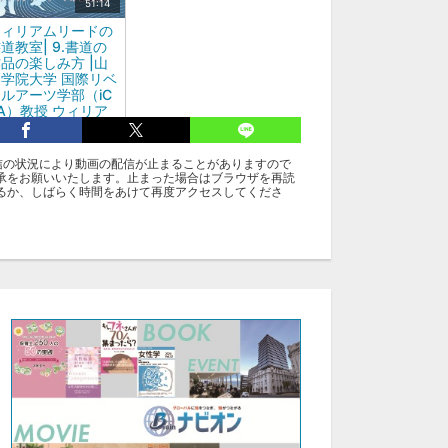
51:14
ウィリアムリードの
道教室| 9.書道の
品の楽しみ方 |山
学院大学 国際リベ
ルアーツ学部（iC
A）教授 ウィリア
ム・リード
信の状況により動画の配信が止まることがありますので
承をお願いいたします。止まった場合はブラウザを再読
グ
るか、しばらく時間をあけて再度アクセスしてくださ
アカデミー：ウィリアムリード：書道教室
アカデミー