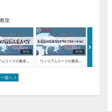
教室
44:02
45:09
ウィリアムリードの書道教室|「2.毛筆の特徴と使い方」|山梨学院大学 国際リベラルアーツ学部（iCLA）教授 ウィリアム・リード
ウィリアムリードの書道教室|「3.楷書の書き方とデモンストレーション」|山梨学院大学 国際リベラルアーツ学部（iCLA）教授 ウィリアム・リード
一覧へ