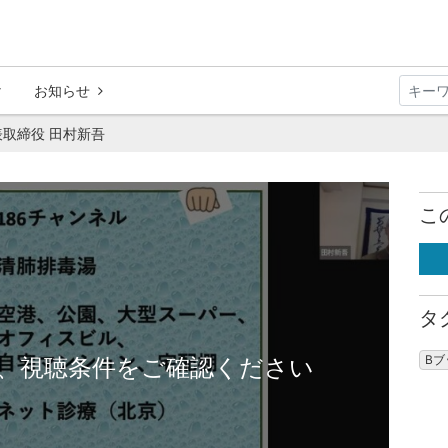
お知らせ
表取締役 田村新吾
こ
タ
B
、視聴条件をご確認ください