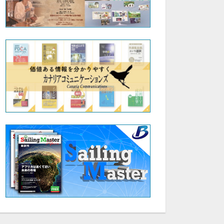
28:59
31:25
Fabbi社 × ブレインワークス 越日共創セミナー 中堅中小企業のためのDX・AI活用最前線 :|株式会社DataWisdom 代表 大場 智康
Fabbi社 × ブレインワークス 越日共創セミナー 中堅中小企業のためのDX・AI活用最前線 :|株式会社ブレインワークス 近藤 昇②