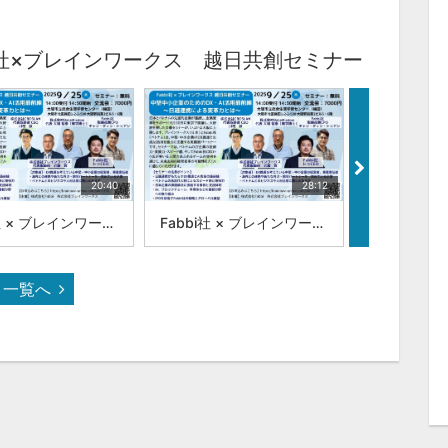
bi社×ブレインワークス 越日共創セミナー
20:40
28:12
Fabbi社 × ブレインワークス 越日共創セミナー 中堅中小企業のためのDX・AI活用最前線 :|Fabbi社 CEO トゥ氏
Fabbi社 × ブレインワークス 越日共創セミナー 中堅中小企業のためのDX・AI活用最前線 :|Fabbi社 取締役兼CPO チャン・ディン・トゥアン 氏
一覧へ