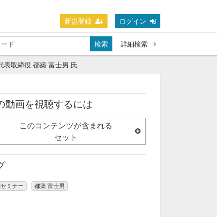
新規登録
ログイン
検索
詳細検索
代表取締役 都築 富士男 氏
の動画を視聴するには
このコンテンツが含まれる
セット
グ
創セミナー
都築 富士男