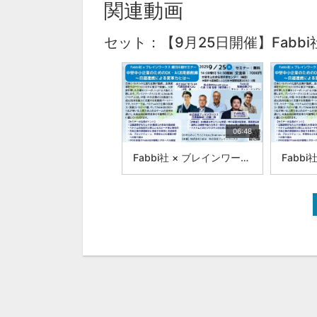
関連動画
セット：【9月25日開催】Fab
06:48
Fabbi社 × ブレインワークス 越日共創セミナー 中堅中小企業のためのDX・AI活用最前線 :|株式会社ブレインワークス 近藤 昇①