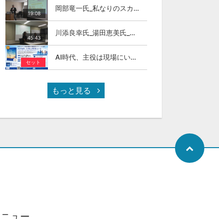
岡部竜一氏_私なりのスカイカラ―人材
19:08
川添良幸氏_湯田恵美氏_トモダチトーク_第11回伊達な大学院セミナー
45:43
AI時代、主役は現場にいる ～スカイカラーという新しい社会のかたち～
セット
もっと見る
メニュー