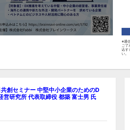
※通
ご了
込す
い。
 越日共創セミナー 中堅中小企業のためのD
経営研究所 代表取締役 都築 富士男 氏