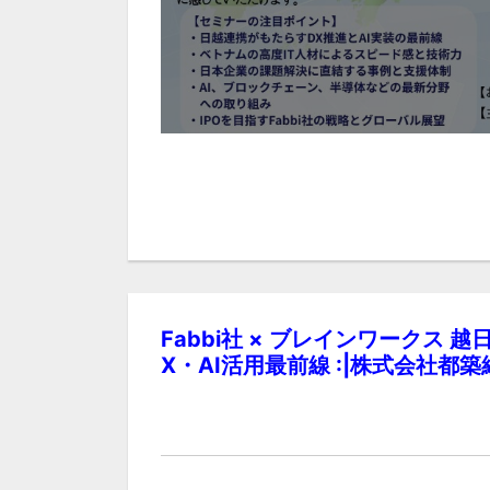
Fabbi社 × ブレインワークス
X・AI活用最前線 :|株式会社都築