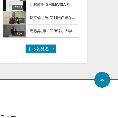
川村敦氏_SMILEVISAのサービスについて
13:53
徳江倫明氏_第11回伊達な大学院セミナー
32:12
近藤昇_第11回伊達な大学院セミナー
15:59
もっと見る
メニュー