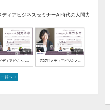
メディアビジネスセミナーAI時代の人間力
36:13
38:57
第27回メディアビジネスセミナー人のやる気を、組織のパワーに！コーチング＆マネジメント株式会社ステージチェンジ 丹羽 大地
第27回メディアビジネスセミナーAI時代の人間力Compass禄 株式会社 志村 麻由子
一覧へ