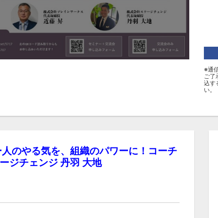
※通
ご了
込す
い。
ー人のやる気を、組織のパワーに！コーチ
ージチェンジ 丹羽 大地