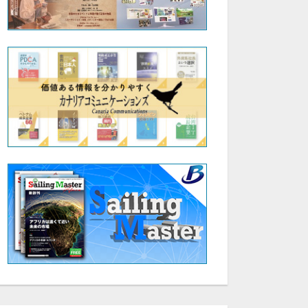
セット
セット
第2回人生を豊かにする「本の力」を学ぶ会
【お申込み】第11回伊達な大学院セミナー＆交流会
¥5,000
無料