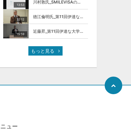
川村敦氏_SMILEVISAのサービスについて
13:53
徳江倫明氏_第11回伊達な大学院セミナー
32:12
近藤昇_第11回伊達な大学院セミナー
15:59
もっと見る
メニュー