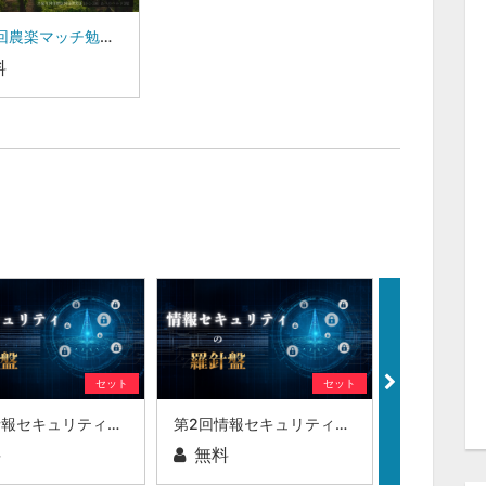
第124回農楽マッチ勉強会|農業の価値を創造し、八尾を魅力のあるまちに80831 代表 藤原 亮介 氏
料
セット
セット
第3回情報セキュリティの羅針盤
第2回情報セキュリティの羅針盤
料
無料
無料