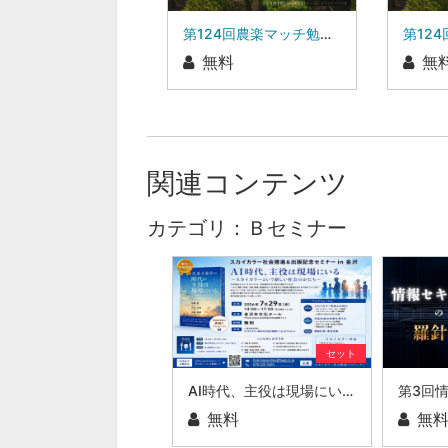
第124回農楽マッチ勉強会|大阪サツマイモ産地化プロジェクトオオサカポテト 代表 渡邊 博文 氏
無料
無
関連コンテンツ
カテゴリ：Ｂセミナー
セット
AI時代、主役は現場にいる ～スカイカラーという新しい社会のかたち～
無料
無