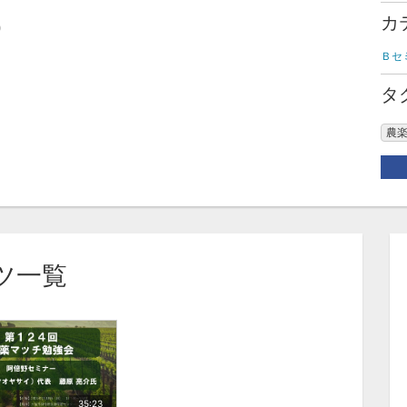
カ
0
Ｂセ
タ
農
ツ一覧
35:23