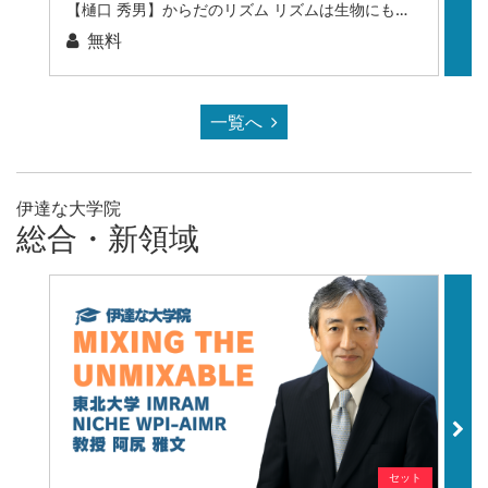
【樋口 秀男】からだのリズム リズムは生物にも世界にもあふれている
筋
無料
一覧へ
伊達な大学院
総合・新領域
セット