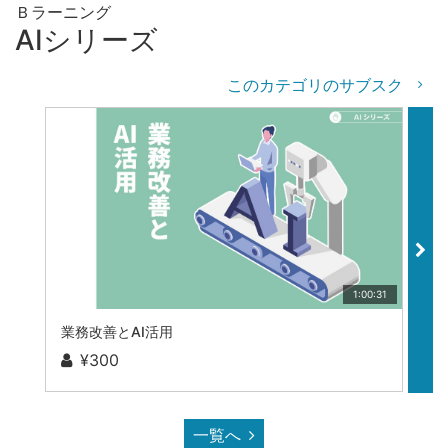
Ｂラーニング
AIシリーズ
このカテゴリのサブスク
1:00:31
業務改善とAI活用
リ
¥300
一覧へ