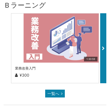
Ｂラーニング
1:30:59
業務改善入門
業
¥300
一覧へ