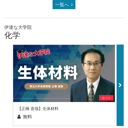
一覧へ
伊達な大学院
化学
セット
【正橋 直哉】生体材料
【
無料