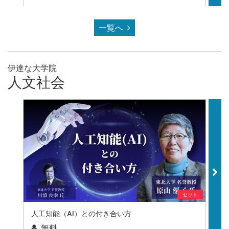
一覧へ
伊達な大学院
人文社会
セット
人工知能（AI）との付き合い方
毒
無料