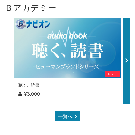
Ｂアカデミー
セット
聴く、読書
仕
¥3,000
一覧へ