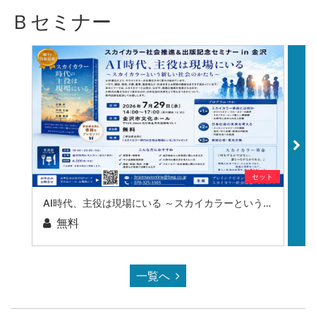
Ｂセミナー
セット
AI時代、主役は現場にいる ～スカイカラーという新しい社会のかたち～
第
無料
一覧へ